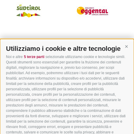
Utilizziamo i cookie e altre tecnologie
Cont
Noi e altre
5 terze parti
selezionate utilizziamo cookie e tecnologie simili.
Questi strumenti sono essenziali per garantire la fruizione dei contenuti
ALLE NEWS
digitali, migliorare la navigazione e, previo tuo consenso, per scopi
pubblicitari. Ad esempio, potremmo utilizzare i tuoi dati per le seguenti
Tour guidati in bici da corsa
finalità: archiviare informazioni su dispositivo e/o accedervi, utilizzare dati
13/07/2016
limitati per la selezione della pubblicità, creare profili per la pubblicità
personalizzata, utilizzare profili per la selezione di pubblicità
personalizzata, creare profili per la personalizzazione dei contenuti,
SCOPRI DI PIÙ →
utilizzare profili per la selezione di contenuti personalizzati, misurare le
prestazioni degli annunci, misurare le prestazioni dei contenuti,
comprendere il pubblico attraverso statistiche o la combinazione di dati
provenienti da fonti diverse, sviluppare e migliorare i servizi, utilizzare dati
limitati per la selezione dei contenuti, garantire la sicurezza, prevenire e
rilevare frodi, correggere errori, erogare e presentare pubblicità e
contenuto, salvare e comunicare le scelte sulla privacy, abbinare e