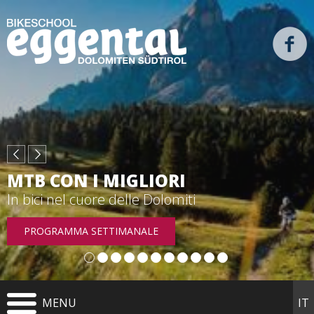
IN SELLA ALLA BICI DA CORSA
MTB CON I MIGLIORI
Dolomiti
In bici nel cuore delle Dolomiti
PROGRAMMA SETTIMANALE
TOUR IN BICI DA CORSA
MENU
IT