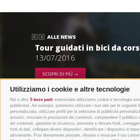
ALLE NEWS
Tour guidati in bici da cor
13/07/2016
SCOPRI DI PIÙ →
Utilizziamo i cookie e altre tecnologie
Noi e altre
5 terze parti
selezionate utilizziamo cookie e tecnologie simil
pubblicitari. Ad esempio, potremmo utilizzare i tuoi dati per le seguenti fin
personalizzata, utilizzare profili per la selezione di pubblicità personaliz
annunci, misurare le prestazioni dei contenuti, comprendere il pubblico att
dei contenuti, garantire la sicurezza, prevenire e rilevare frodi, corregg
fonti di dati, collegare diversi dispositivi, identificare i dispositivi in 
attivamente. Puoi liberamente prestare, rifiutare o revocare il tuo consen