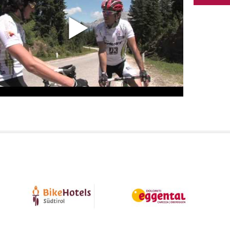
omenica,
12°C
34°C
temporali, l
Tempera
nedì,
13°C
34°C
Temperature
TEO