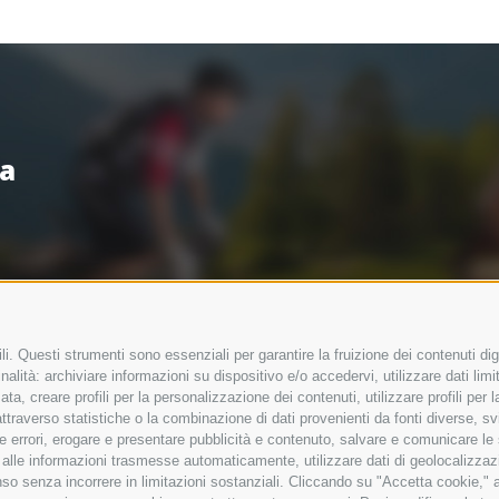
sa
i. Questi strumenti sono essenziali per garantire la fruizione dei contenuti dig
alità: archiviare informazioni su dispositivo e/o accedervi, utilizzare dati limita
zata, creare profili per la personalizzazione dei contenuti, utilizzare profili per
raverso statistiche o la combinazione di dati provenienti da fonti diverse, svilu
ere errori, erogare e presentare pubblicità e contenuto, salvare e comunicare le
base alle informazioni trasmesse automaticamente, utilizzare dati di geolocalizzaz
so senza incorrere in limitazioni sostanziali. Cliccando su "Accetta cookie," ac