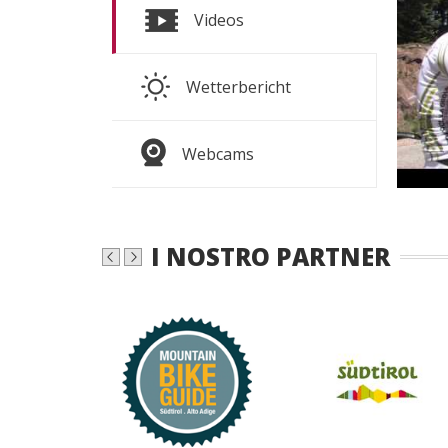
d
Videos
lu
Wetterbericht
AL ME
Webcams
I NOSTRO PARTNER