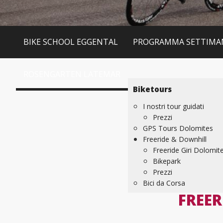
BIKE SCHOOL EGGENTAL
PROGRAMMA SETTIMA
ROSENGARTEN LATEMAR
Biketours
I nostri tour guidati
Prezzi
GPS Tours Dolomites
Freeride & Downhill
Freeride Giri Dolomit
Bikepark
Prezzi
Bici da Corsa
FREE