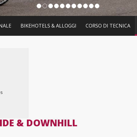
NALE
BIKEHOTELS & ALLOGGI
CORSO DI TECNICA
es
RIDE & DOWNHILL