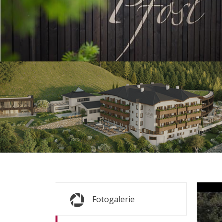
s
s
s
Fotogalerie
TUTTE