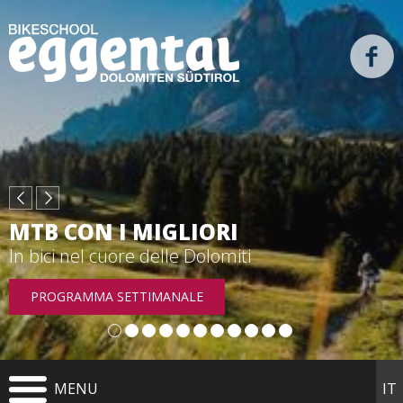
IN SELLA ALLA BICI DA CORSA
MTB CON I MIGLIORI
Dolomiti
In bici nel cuore delle Dolomiti
PROGRAMMA SETTIMANALE
TOUR IN BICI DA CORSA
MENU
IT