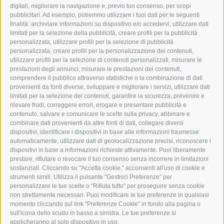
ALLE NEWS
digitali, migliorare la navigazione e, previo tuo consenso, per scopi
pubblicitari. Ad esempio, potremmo utilizzare i tuoi dati per le seguenti
Tour guidati in bici da corsa
finalità: archiviare informazioni su dispositivo e/o accedervi, utilizzare dati
13/07/2016
limitati per la selezione della pubblicità, creare profili per la pubblicità
personalizzata, utilizzare profili per la selezione di pubblicità
personalizzata, creare profili per la personalizzazione dei contenuti,
SCOPRI DI PIÙ →
utilizzare profili per la selezione di contenuti personalizzati, misurare le
prestazioni degli annunci, misurare le prestazioni dei contenuti,
comprendere il pubblico attraverso statistiche o la combinazione di dati
provenienti da fonti diverse, sviluppare e migliorare i servizi, utilizzare dati
limitati per la selezione dei contenuti, garantire la sicurezza, prevenire e
rilevare frodi, correggere errori, erogare e presentare pubblicità e
contenuto, salvare e comunicare le scelte sulla privacy, abbinare e
combinare dati provenienti da altre fonti di dati, collegare diversi
dispositivi, identificare i dispositivi in base alle informazioni trasmesse
automaticamente, utilizzare dati di geolocalizzazione precisi, riconoscere i
dispositivi in base a informazioni richieste attivamente. Puoi liberamente
prestare, rifiutare o revocare il tuo consenso senza incorrere in limitazioni
sostanziali. Cliccando su "Accetta cookie," acconsenti all'uso di cookie e
strumenti simili. Utilizza il pulsante "Gestisci Preferenze" per
personalizzare le tue scelte o "Rifiuta tutto" per proseguire senza cookie
non strettamente necessari. Puoi modificare le tue preferenze in qualsiasi
momento cliccando sul link "Preferenze Cookie" in fondo alla pagina o
sull'icona dello scudo in basso a sinistra. Le tue preferenze si
applicheranno al solo dispositivo in uso.