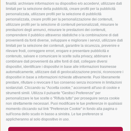
Tour guidati in bici da corsa
finalità: archiviare informazioni su dispositivo e/o accedervi, utilizzare dati
13/07/2016
limitati per la selezione della pubblicità, creare profili per la pubblicità
personalizzata, utilizzare profili per la selezione di pubblicità
personalizzata, creare profili per la personalizzazione dei contenuti,
SCOPRI DI PIÙ →
utilizzare profili per la selezione di contenuti personalizzati, misurare le
prestazioni degli annunci, misurare le prestazioni dei contenuti,
comprendere il pubblico attraverso statistiche o la combinazione di dati
provenienti da fonti diverse, sviluppare e migliorare i servizi, utilizzare dati
limitati per la selezione dei contenuti, garantire la sicurezza, prevenire e
rilevare frodi, correggere errori, erogare e presentare pubblicità e
contenuto, salvare e comunicare le scelte sulla privacy, abbinare e
combinare dati provenienti da altre fonti di dati, collegare diversi
dispositivi, identificare i dispositivi in base alle informazioni trasmesse
automaticamente, utilizzare dati di geolocalizzazione precisi, riconoscere i
dispositivi in base a informazioni richieste attivamente. Puoi liberamente
prestare, rifiutare o revocare il tuo consenso senza incorrere in limitazioni
sostanziali. Cliccando su "Accetta cookie," acconsenti all'uso di cookie e
strumenti simili. Utilizza il pulsante "Gestisci Preferenze" per
personalizzare le tue scelte o "Rifiuta tutto" per proseguire senza cookie
non strettamente necessari. Puoi modificare le tue preferenze in qualsiasi
momento cliccando sul link "Preferenze Cookie" in fondo alla pagina o
sull'icona dello scudo in basso a sinistra. Le tue preferenze si
applicheranno al solo dispositivo in uso.
Bike Info Point • Flexsports • Hauptstrasse 22 • I-39050
Deutschnofen (BZ)