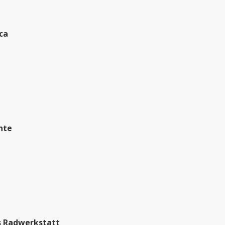
ica
nte
s Radwerkstatt