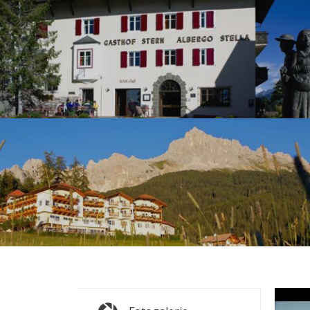
s
s
v