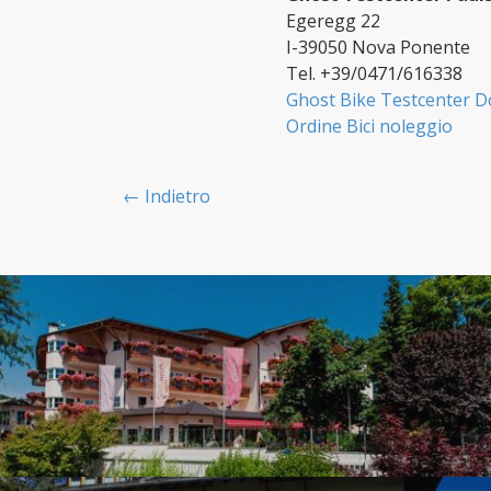
Egeregg 22
I-39050 Nova Ponente
Tel. +39/0471/616338
Ghost Bike Testcenter D
Ordine Bici noleggio
← Indietro