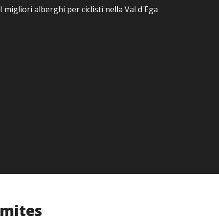
s
I migliori alberghi per ciclisti nella Val d'Ega
ggen - Epircher
mites
ne generale