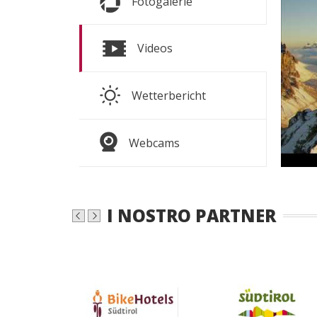
Fotogalerie
TUTTE
s
Videos
d
Wetterbericht
AL ME
Webcams
I NOSTRO PARTNER