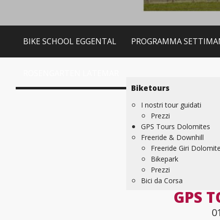
BIKE SCHOOL EGGENTAL
PROGRAMMA SETTIMA
ROSENGARTEN LATEMAR
Biketours
I nostri tour guidati
Prezzi
GPS Tours Dolomites
Freeride & Downhill
Freeride Giri Dolomit
Bikepark
Prezzi
Bici da Corsa
GPS T
0