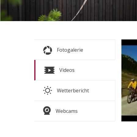
s
S
Fotogalerie
ALLE 
S
Videos
M
Wetterbericht
ZUM W
Webcams