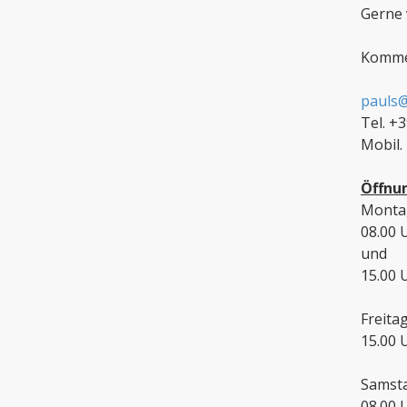
Gerne 
Kommen
pauls@
Tel. +
Mobil.
Öffnu
Monta
08.00 
und
15.00 
Freita
15.00 
Samst
08.00 