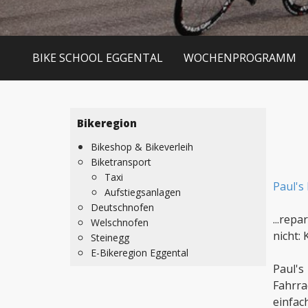
BIKE SCHOOL EGGENTAL
WOCHENPROGRAMM
Bikeregion
Bikeshop & Bikeverleih
Biketransport
Taxi
Paul's 
Aufstiegsanlagen
Deutschnofen
...rep
Welschnofen
nicht:
Steinegg
E-Bikeregion Eggental
Paul's
Fahrra
einfac