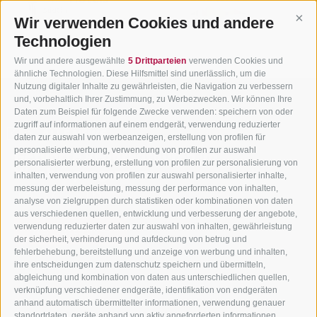
Wir verwenden Cookies und andere
Cont
Technologien
Wir und andere ausgewählte
5 Drittparteien
verwenden Cookies und
ähnliche Technologien. Diese Hilfsmittel sind unerlässlich, um die
Nutzung digitaler Inhalte zu gewährleisten, die Navigation zu verbessern
und, vorbehaltlich Ihrer Zustimmung, zu Werbezwecken. Wir können Ihre
Daten zum Beispiel für folgende Zwecke verwenden: speichern von oder
zugriff auf informationen auf einem endgerät, verwendung reduzierter
ALLE NEWS
daten zur auswahl von werbeanzeigen, erstellung von profilen für
personalisierte werbung, verwendung von profilen zur auswahl
Geführte Rennradtouren im
personalisierter werbung, erstellung von profilen zur personalisierung von
Wochenprogramm
inhalten, verwendung von profilen zur auswahl personalisierter inhalte,
13.07.2016
messung der werbeleistung, messung der performance von inhalten,
analyse von zielgruppen durch statistiken oder kombinationen von daten
aus verschiedenen quellen, entwicklung und verbesserung der angebote,
verwendung reduzierter daten zur auswahl von inhalten, gewährleistung
WEITERLESEN →
der sicherheit, verhinderung und aufdeckung von betrug und
fehlerbehebung, bereitstellung und anzeige von werbung und inhalten,
ihre entscheidungen zum datenschutz speichern und übermitteln,
abgleichung und kombination von daten aus unterschiedlichen quellen,
verknüpfung verschiedener endgeräte, identifikation von endgeräten
anhand automatisch übermittelter informationen, verwendung genauer
standortdaten, geräte anhand von aktiv angeforderten informationen