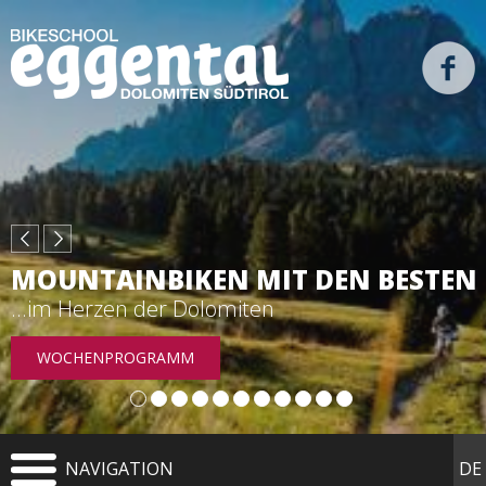
IM RENNRADSATTEL
MOUNTAINBIKEN MIT DEN BES
Dolomiten
...im Herzen der Dolomiten
WOCHENPROGRAMM
RENNRADTOUREN
NAVIGATION
DE