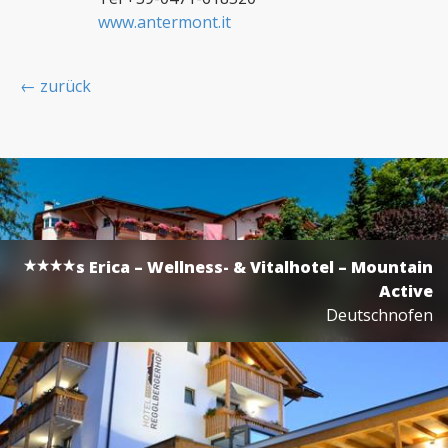
www.antermont.it
← zurück
s
Erica – Wellness- & Vitalhotel – Mountain
Active
Deutschnofen